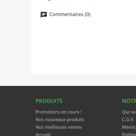
Commentaires (0)
PRODUITS
NOTR
Promotions en cours !
Qui s
Nos nouveaux produits
C.G.V.
Nos meilleures ventes
Mentio
Accueil
Politiq