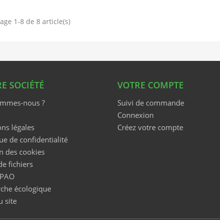
age 1-8 de 8 article(s)
E SOCIÉTÉ
VOTRE COMPTE
ommes-nous ?
Suivi de commande
Connexion
ns légales
Créez votre compte
ue de confidentialité
n des cookies
de fichiers
 PAO
che écologique
u site