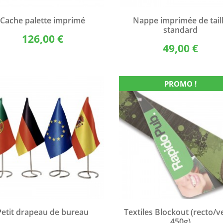
Aperçu rapide
Aperçu rapide


Cache palette imprimé
Nappe imprimée de tail
standard
126,00 €
49,00 €
PROMO !
Aperçu rapide
Aperçu rapide


Petit drapeau de bureau
Textiles Blockout (recto/v
450g)