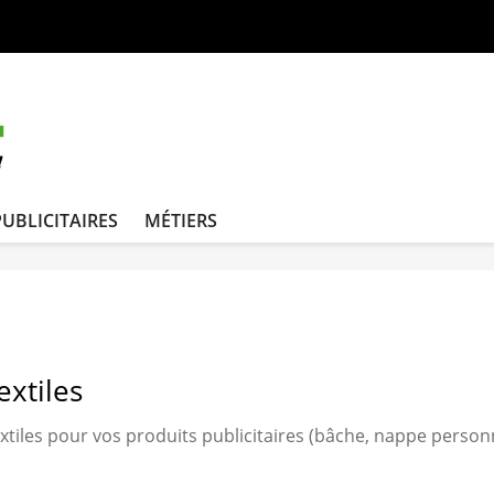
PUBLICITAIRES
MÉTIERS
extiles
xtiles pour vos produits publicitaires (bâche, nappe person