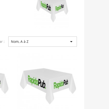

ar :
Nom, A à Z