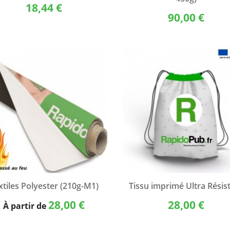
18,44 €
90,00 €
Aperçu rapide
Aperçu rapide


xtiles Polyester (210g-M1)
Tissu imprimé Ultra Résis
28,00 €
28,00 €
À partir de