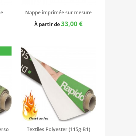
Aperçu rapide

le
Nappe imprimée sur mesure
33,00 €
À partir de
Aperçu rapide

erso
Textiles Polyester (115g-B1)