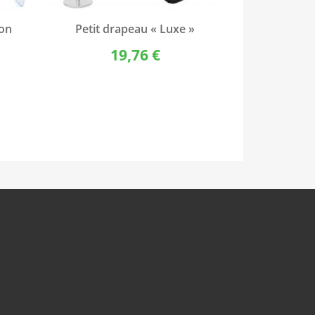
Aperçu rapide

ion
Petit drapeau « Luxe »
19,76 €