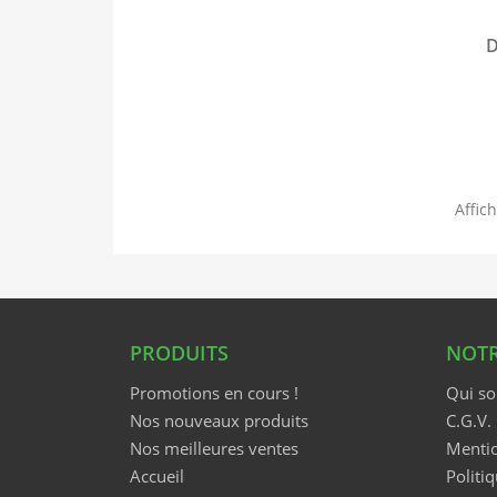
D
Affich
PRODUITS
NOTR
Promotions en cours !
Qui s
Nos nouveaux produits
C.G.V.
Nos meilleures ventes
Mentio
Accueil
Politiq