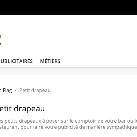
PUBLICITAIRES
MÉTIERS
 Flag
Petit drapeau
etit drapeau
s petits drapeaux à poser sur le comptoir de votre bar ou l
staurant pour faire votre publicité de manière sympathique 