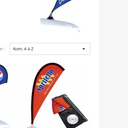

ar :
Nom, A à Z