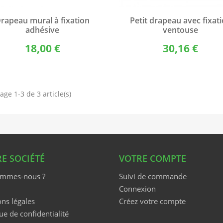
Aperçu rapide
Aperçu rapide


rapeau mural à fixation
Petit drapeau avec fixat
adhésive
ventouse
18,00 €
30,16 €
age 1-3 de 3 article(s)
E SOCIÉTÉ
VOTRE COMPTE
ommes-nous ?
Suivi de commande
Connexion
ns légales
Créez votre compte
ue de confidentialité