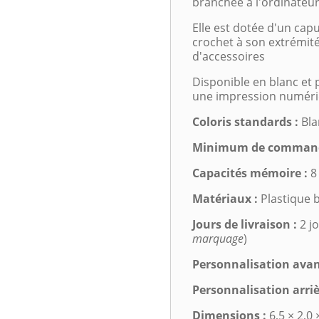
branchée à l'ordinateu
Elle est dotée d'un ca
crochet à son extrémité
d'accessoires
Disponible en blanc et 
une impression numér
Coloris standards :
Bla
Minimum de command
Capacités mémoire :
8
Matériaux :
Plastique b
Jours de livraison :
2 jo
marquage
)
Personnalisation avan
Personnalisation arriè
Dimensions :
6,5 × 2,0 