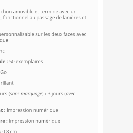
r
puchon amovible et termine avec un
, fonctionnel au passage de lanières et
personnalisable sur les deux faces avec
ique
nc
e :
50 exemplaires
 Go
rillant
urs (
sans marquage
) / 3 jours (
avec
t :
Impression numérique
re :
Impression numérique
× 0,8 cm