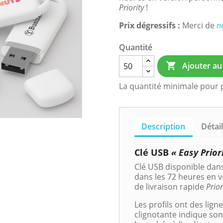
Priority
!
Prix dégressifs :
Merci de
n
Quantité
Ajouter au

La quantité minimale pour 
Description
Détai
Clé USB
« Easy Prior
Clé USB disponible dans
dans les 72 heures en v
de livraison rapide
Prior
Les profils ont des lign
clignotante indique son