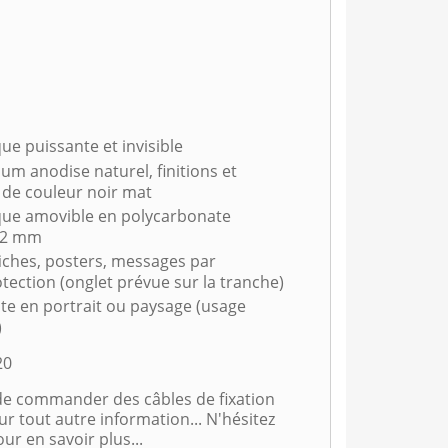
e puissante et invisible
um anodise naturel, finitions et
 de couleur noir mat
que amovible en polycarbonate
r 2 mm
ches, posters, messages par
tection (onglet prévue sur la tranche)
ente en portrait ou paysage (usage
)
20
 de commander des câbles de fixation
 tout autre information... N'hésitez
ur en savoir plus...