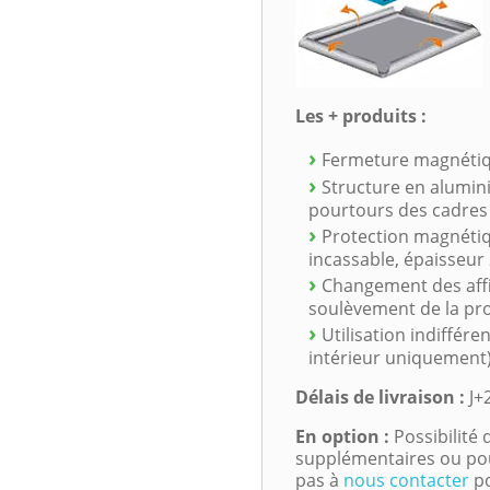
Les + produits :
Fermeture magnétiqu
Structure
en alumini
pourtours des cadres
Protection magnéti
incassable, épaisseu
Changement des affi
soulèvement de la pro
Utilisation indiffér
intérieur uniquement
Délais de livraison :
J+
En option :
Possibilité
supplémentaires ou pour
pas à
nous contacter
po